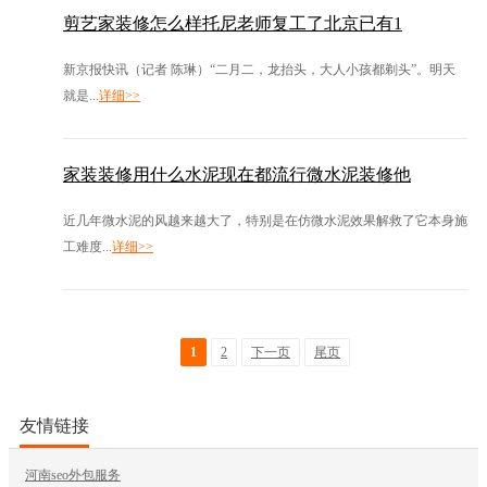
剪艺家装修怎么样托尼老师复工了北京已有1
新京报快讯（记者 陈琳）“二月二，龙抬头，大人小孩都剃头”。明天
就是...
详细>>
家装装修用什么水泥现在都流行微水泥装修他
近几年微水泥的风越来越大了，特别是在仿微水泥效果解救了它本身施
工难度...
详细>>
1
2
下一页
尾页
友情链接
河南seo外包服务