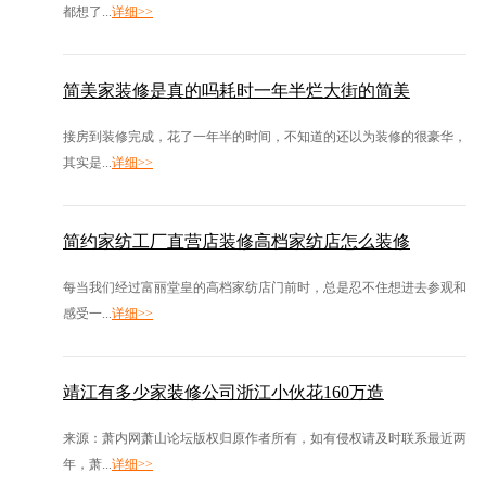
都想了...
详细>>
简美家装修是真的吗耗时一年半烂大街的简美
接房到装修完成，花了一年半的时间，不知道的还以为装修的很豪华，
其实是...
详细>>
简约家纺工厂直营店装修高档家纺店怎么装修
每当我们经过富丽堂皇的高档家纺店门前时，总是忍不住想进去参观和
感受一...
详细>>
靖江有多少家装修公司浙江小伙花160万造
来源：萧内网萧山论坛版权归原作者所有，如有侵权请及时联系最近两
年，萧...
详细>>